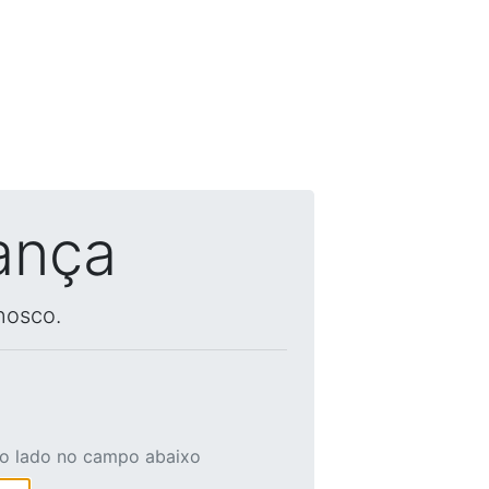
ança
nosco.
ao lado no campo abaixo