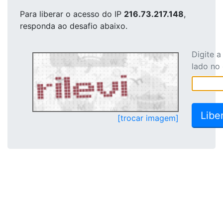
Para liberar o acesso
do IP
216.73.217.148
,
responda ao desafio abaixo.
Digite 
lado no
[trocar imagem]