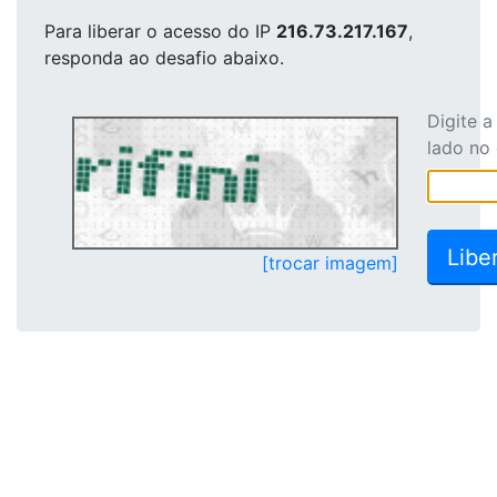
Para liberar o acesso
do IP
216.73.217.167
,
responda ao desafio abaixo.
Digite 
lado no
[trocar imagem]