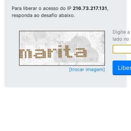
Para liberar o acesso
do IP
216.73.217.131
,
responda ao desafio abaixo.
Digite 
lado no
[trocar imagem]