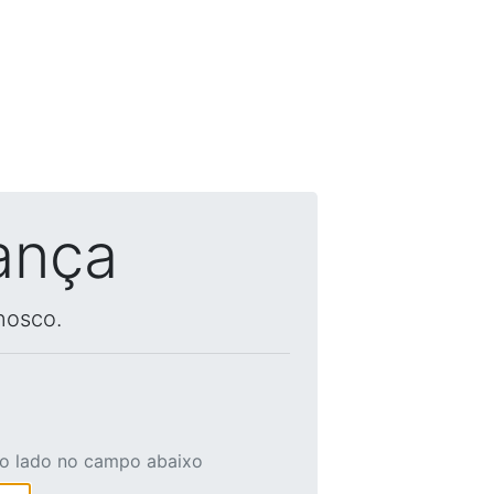
ança
nosco.
ao lado no campo abaixo