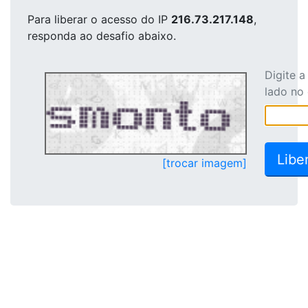
Para liberar o acesso
do IP
216.73.217.148
,
responda ao desafio abaixo.
Digite 
lado no
[trocar imagem]