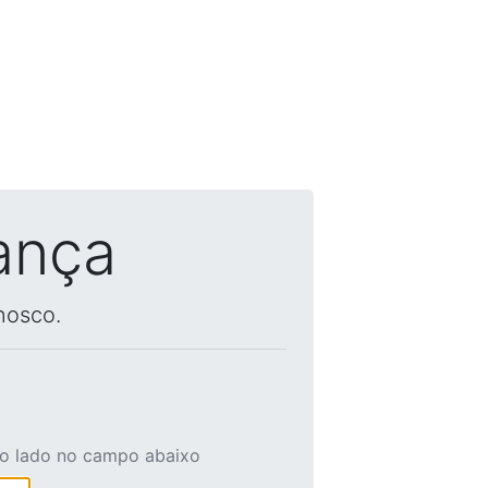
ança
nosco.
ao lado no campo abaixo