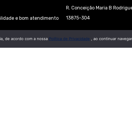
R. Conceição Maria B Rodrigue
13875-304
alidade e bom atendimento
Telefone:
(19) 3602-4177
cia, de acordo com a nossa
Política de Privacidade
, ao continuar navega
Atendimento:
trabalheconos
Trabalhe conosco:
contato@di