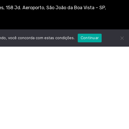
s, 158 Jd. Aeroporto, São João da Boa Vista – SP,
ndo, você concorda com estas condições.
Continuar
co@distribom.com.br
stribom.com.br