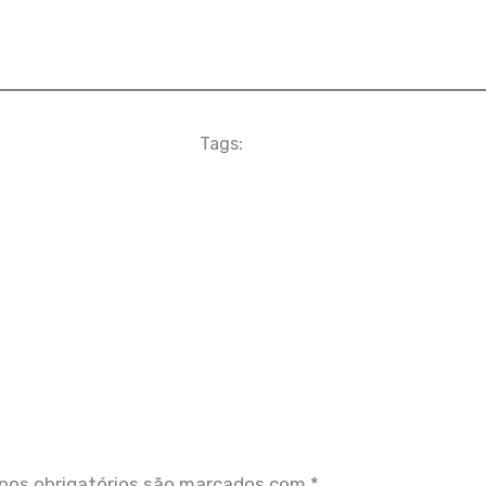
Tags:
os obrigatórios são marcados com
*