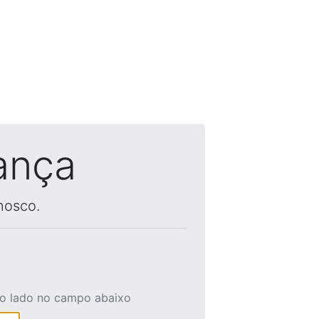
ança
nosco.
ao lado no campo abaixo