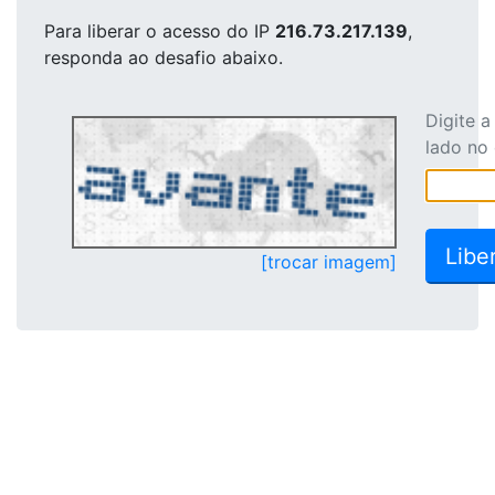
Para liberar o acesso
do IP
216.73.217.139
,
responda ao desafio abaixo.
Digite 
lado no
[trocar imagem]