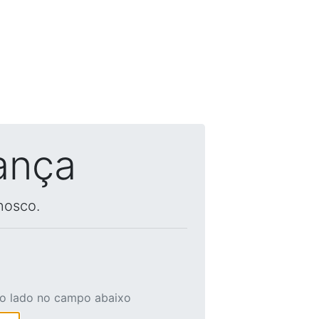
ança
nosco.
ao lado no campo abaixo